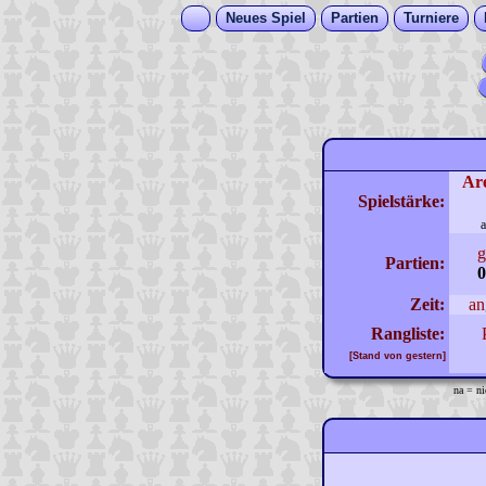
Neues Spiel
Partien
Turniere
Ar
Spielstärke:
a
g
Partien:
0
Zeit:
an
Rangliste:
[Stand von gestern]
na = ni