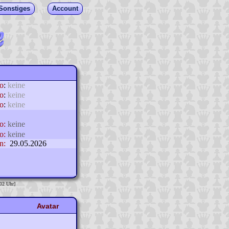
Sonstiges
Account
lo
:
keine
o
:
keine
o
:
keine
o:
keine
o:
keine
n:
29.05.2026
:02 Uhr]
Avatar