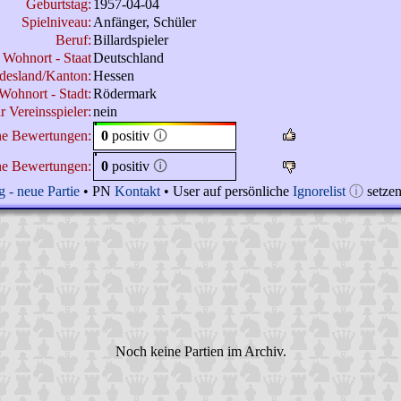
Geburtstag:
1957-04-04
Spielniveau:
Anfänger, Schüler
Beruf:
Billardspieler
Wohnort - Staat
Deutschland
desland/Kanton:
Hessen
Wohnort - Stadt:
Rödermark
r Vereinsspieler:
nein
ne Bewertungen:
0
positiv
🛈
ne Bewertungen:
0
positiv
🛈
 - neue Partie
• PN
Kontakt
• User auf persönliche
Ignorelist
ⓘ
setze
Noch keine Partien im Archiv.