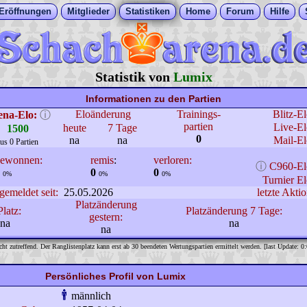
Eröffnungen
Mitglieder
Statistiken
Home
Forum
Hilfe
Statistik von
Lumix
Informationen zu den Partien
Eloänderung
Trainings-
Blitz-E
ena-Elo:
ⓘ
partien
Live-El
heute
7 Tage
1500
0
na
na
Mail-El
us 0 Partien
ewonnen:
remis
:
verloren:
ⓘ
C960-El
0
0
0%
0%
0%
Turnier El
gemeldet seit:
25.05.2026
letzte Aktio
Platzänderung
Platz:
Platzänderung 7 Tage:
gestern:
na
na
na
cht zutreffend. Der Ranglistenplatz kann erst ab 30 beendeten Wertungspartien ermittelt werden. [last Update: 0
Persönliches Profil von Lumix
männlich