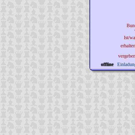
Bun
Ist/wa
erhalte
vergebe
offline
Einladung