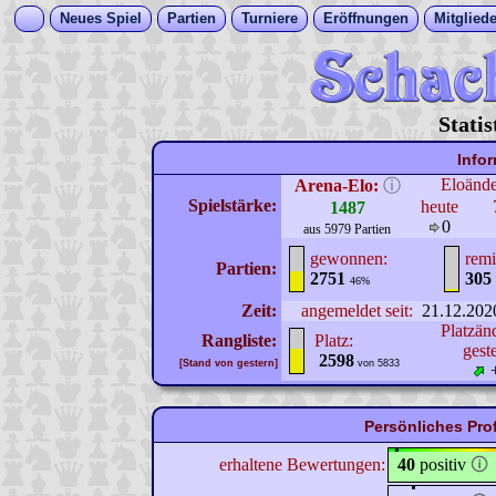
Neues Spiel
Partien
Turniere
Eröffnungen
Mitgliede
Stati
Info
Eloänd
Arena-Elo:
ⓘ
Spielstärke:
heute
1487
0
aus 5979 Partien
gewonnen:
remi
Partien:
2751
305
46%
Zeit:
angemeldet seit:
21.12.202
Platzän
Rangliste:
Platz:
gest
2598
[Stand von gestern]
von 5833
Persönliches Pro
erhaltene Bewertungen:
40
positiv
🛈