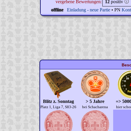
vergebene Bewertungen:
12
positiv
🛈
offline
Einladung - neue Partie
• PN
Kont
Beso
Blitz z. Sonntag
> 5 Jahre
=> 5000
Platz 1, Liga 7, S83-26
bei Schacharena
hier scho