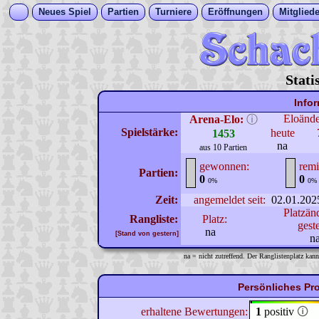
Neues Spiel
Partien
Turniere
Eröffnungen
Mitgliede
Stati
Info
Eloänd
Arena-Elo:
ⓘ
Spielstärke:
heute
1453
na
aus 10 Partien
gewonnen:
remi
Partien:
0
0
0%
0%
Zeit:
angemeldet seit:
02.01.202
Platzän
Rangliste:
Platz:
gest
na
[Stand von gestern]
n
na = nicht zutreffend. Der Ranglistenplatz kann
Persönliches Pro
erhaltene Bewertungen:
1
positiv
🛈