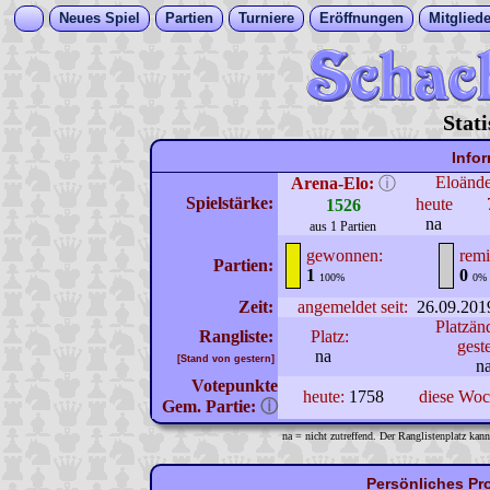
Neues Spiel
Partien
Turniere
Eröffnungen
Mitgliede
Stat
Info
Eloänd
Arena-Elo:
ⓘ
Spielstärke:
heute
1526
na
aus 1 Partien
gewonnen:
remi
Partien:
1
0
100%
0%
Zeit:
angemeldet seit:
26.09.201
Platzän
Rangliste:
Platz:
gest
na
[Stand von gestern]
n
Votepunkte
heute:
1758
diese Wo
Gem. Partie:
ⓘ
na = nicht zutreffend. Der Ranglistenplatz kann
Persönliches Pr