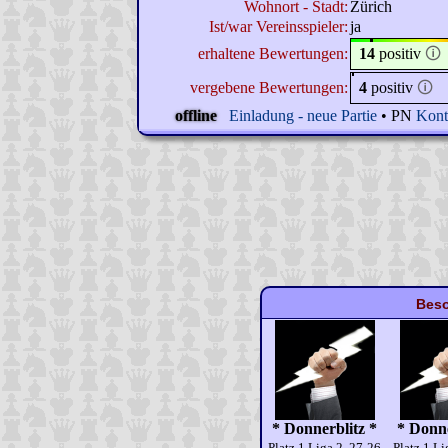
Wohnort - Stadt:
Zürich
Ist/war Vereinsspieler:
ja
erhaltene Bewertungen:
14
positiv
🛈
vergebene Bewertungen:
4
positiv
🛈
offline
Einladung - neue Partie
• PN
Kont
Beso
* Donnerblitz *
* Donne
Platz 1 Liga 2, 27-26
Platz 1 Li