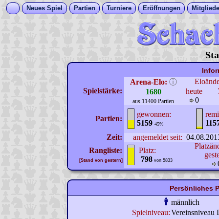
Neues Spiel
Partien
Turniere
Eröffnungen
Mitgliede
Sta
Info
Eloänd
Arena-Elo:
ⓘ
Spielstärke:
heute
1680
0
aus 11400 Partien
gewonnen:
remi
Partien:
5159
115
45%
Zeit:
angemeldet seit:
04.08.201
Platzän
Rangliste:
Platz:
gest
798
[Stand von gestern]
von 5833
Persönliches 
männlich
Spielniveau:
Vereinsniveau 