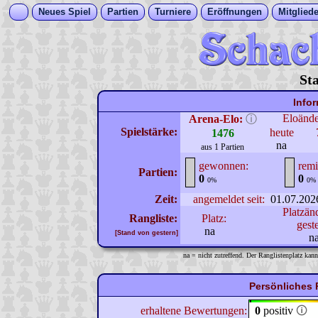
Neues Spiel
Partien
Turniere
Eröffnungen
Mitgliede
St
Info
Eloänd
Arena-Elo:
ⓘ
Spielstärke:
heute
1476
na
aus 1 Partien
gewonnen:
remi
Partien:
0
0
0%
0%
Zeit:
angemeldet seit:
01.07.202
Platzän
Rangliste:
Platz:
gest
na
[Stand von gestern]
n
na = nicht zutreffend. Der Ranglistenplatz kann
Persönliches 
erhaltene Bewertungen:
0
positiv
🛈