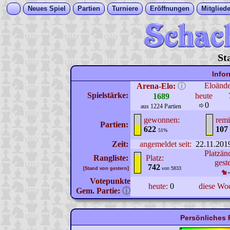
Neues Spiel
Partien
Turniere
Eröffnungen
Mitgliede
St
Info
Eloänd
Arena-Elo:
ⓘ
Spielstärke:
heute
1689
0
aus 1224 Partien
gewonnen:
remi
Partien:
622
107
51%
Zeit:
angemeldet seit:
22.11.201
Platzän
Rangliste:
Platz:
gest
742
[Stand von gestern]
von 5833
Votepunkte
heute:
0
diese Wo
Gem. Partie:
ⓘ
Persönliches 