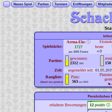
Neues Spiel
Partien
Turniere
Eröffnungen
Mitgliede
Sta
Info
Eloänd
Arena-Elo:
ⓘ
Spielstärke:
heute
1727
0
aus 4006 Partien
gewonnen:
remi
Partien:
2312
150
58%
Zeit:
angemeldet seit:
01.05.201
Platzän
Rangliste:
Platz:
gest
563
[Stand von gestern]
von 5833
Persönliches P
erhaltene Bewertungen:
12
positiv
🛈