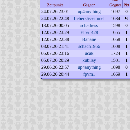
Zeitpunkt
Gegner
Gegner
Pkt
24.07.26 23:01
up4anything
1697
0
24.07.26 22:48
Leberkässemmel
1684
½
13.07.26 00:05
schadress
1598
0
12.07.26 23:29
Elba1428
1655
1
12.07.26 22:38
Banane
1668
1
08.07.26 21:41
schach1956
1608
1
05.07.26 23:16
ucak
1724
1
05.07.26 20:29
kubilay
1501
1
29.06.26 22:57
up4anything
1698
0
29.06.26 20:44
fpvm1
1669
1