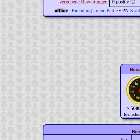
vergebene Bewertungen:
0
positiv
🛈
offline
Einladung - neue Partie
• PN
Kont
Beso
=> 5000
hier scho
Bee
Elo