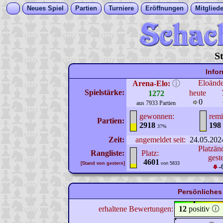
Neues Spiel
Partien
Turniere
Eröffnungen
Mitgliede
S
Info
Eloänd
Arena-Elo:
ⓘ
Spielstärke:
heute
1272
0
aus 7933 Partien
gewonnen:
remi
Partien:
2918
198
37%
Zeit:
angemeldet seit:
24.05.202
Platzän
Rangliste:
Platz:
gest
4601
[Stand von gestern]
von 5833
-
Persönliches
erhaltene Bewertungen:
12
positiv
🛈