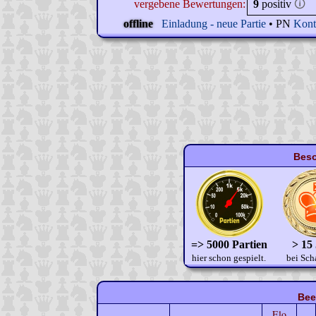
vergebene Bewertungen:
9
positiv
🛈
offline
Einladung - neue Partie
• PN
Kont
Beso
=> 5000 Partien
> 15
hier schon gespielt.
bei Sch
Bee
Elo