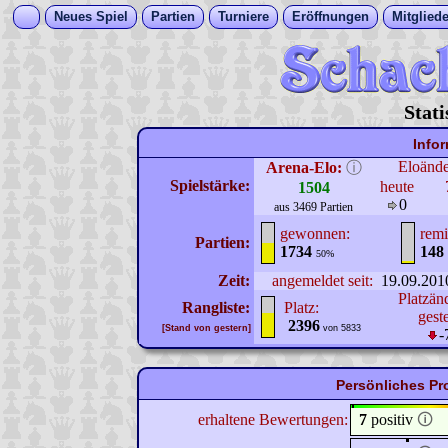
Neues Spiel
Partien
Turniere
Eröffnungen
Mitgliede
Stati
Info
Eloänd
Arena-Elo:
ⓘ
Spielstärke:
heute
1504
0
aus 3469 Partien
gewonnen:
remi
Partien:
1734
148
50%
Zeit:
angemeldet seit:
19.09.201
Platzän
Rangliste:
Platz:
gest
2396
[Stand von gestern]
von 5833
-
Persönliches Pr
erhaltene Bewertungen:
7
positiv
🛈