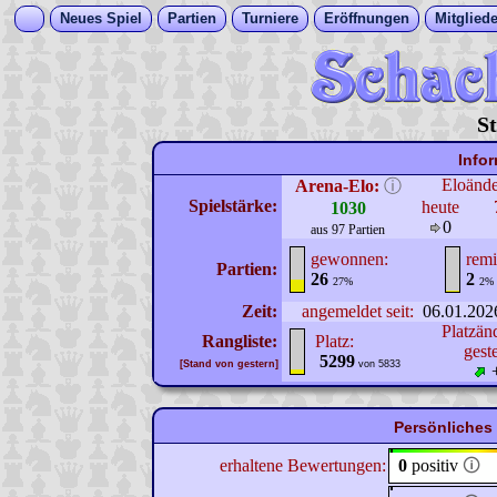
Neues Spiel
Partien
Turniere
Eröffnungen
Mitgliede
St
Info
Eloänd
Arena-Elo:
ⓘ
Spielstärke:
heute
1030
0
aus 97 Partien
gewonnen:
remi
Partien:
26
2
27%
2%
Zeit:
angemeldet seit:
06.01.202
Platzän
Rangliste:
Platz:
gest
5299
[Stand von gestern]
von 5833
Persönliches 
erhaltene Bewertungen:
0
positiv
🛈