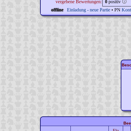
vergebene Bewertungen:
0
positiv
🛈
offline
Einladung - neue Partie
• PN
Kont
Beso
Bee
Elo