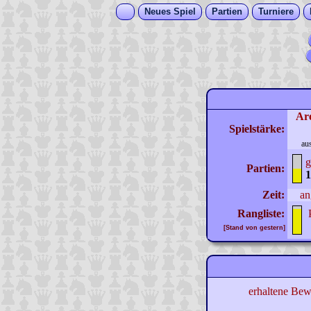
Neues Spiel
Partien
Turniere
Ar
Spielstärke:
au
g
Partien:
1
Zeit:
an
Rangliste:
[Stand von gestern]
erhaltene Bew