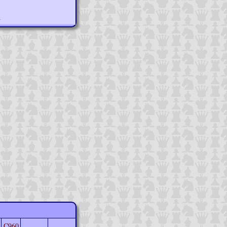
n
C960