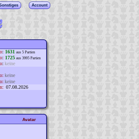
Sonstiges
Account
lo
:
1631
aus 5 Partien
o
:
1725
aus 3995 Partien
o
:
keine
o:
keine
o:
keine
n:
07.08.2026
Avatar