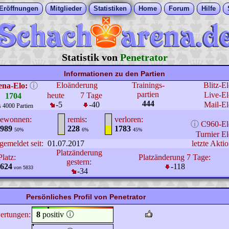
Eröffnungen
Mitglieder
Statistiken
Home
Forum
Hilfe
Statistik von
Penetrator
Informationen zu den Partien
Eloänderung
Trainings-
Blitz-E
ena-Elo:
ⓘ
partien
Live-El
heute
7 Tage
1704
444
-5
-40
Mail-El
s 4000 Partien
ewonnen:
remis
:
verloren:
ⓘ
C960-El
989
228
1783
50%
6%
45%
Turnier El
gemeldet seit:
01.07.2017
letzte Aktio
Platzänderung
Platz:
Platzänderung 7 Tage:
gestern:
624
-118
von 5833
-34
Persönliches Profil von Penetrator
ertungen:
8
positiv
🛈