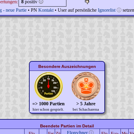
ertungen:
8
positiv
🛈
 - neue Partie
• PN
Kontakt
• User auf persönliche
Ignorelist
ⓘ
setze
Besondere Auszeichnungen
=> 1000 Partien
> 5 Jahre
hier schon gespielt.
bei Schacharena
Beendete Partien im Detail
Elorechner
ⓘ
Elo
Far
Zü
Elo
Eco-
Mo
Va