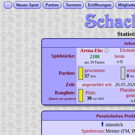
Neues Spiel
Partien
Turniere
Eröffnungen
Mitgliede
Statis
Info
Eloänd
Arena-Elo:
ⓘ
Spielstärke:
heute
2108
0
aus 39 Partien
gewonnen:
remi
Partien:
37
0
95%
0%
Zeit:
angemeldet seit:
26.05.202
Platzän
Rangliste:
Platz:
gest
30
[Stand von gestern]
von 5833
Persönliches Prof
männlich
Spielniveau:
Meister (FM, 