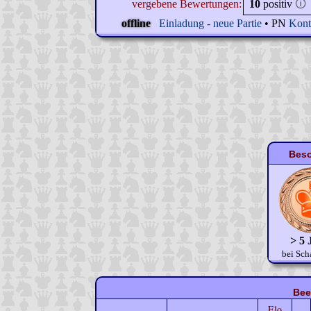
vergebene Bewertungen:
10
positiv
🛈
offline
Einladung - neue Partie
• PN
Kont
Beso
> 5 
bei Sch
Bee
Elo