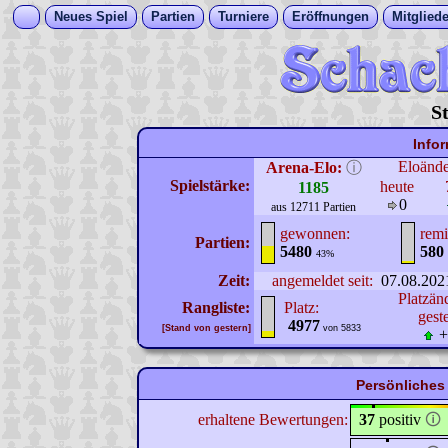
Neues Spiel
Partien
Turniere
Eröffnungen
Mitgliede
S
Info
Eloänd
Arena-Elo:
ⓘ
Spielstärke:
heute
1185
0
aus 12711 Partien
gewonnen:
remi
Partien:
5480
580
43%
Zeit:
angemeldet seit:
07.08.202
Platzän
Rangliste:
Platz:
gest
4977
[Stand von gestern]
von 5833
+
Persönliches 
erhaltene Bewertungen:
37
positiv
🛈