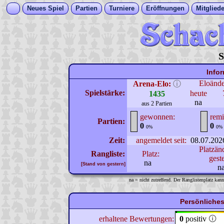
Neues Spiel
Partien
Turniere
Eröffnungen
Mitgliede
S
Info
Eloänd
Arena-Elo:
ⓘ
Spielstärke:
heute
1435
na
aus 2 Partien
gewonnen:
remi
Partien:
0
0
0%
0%
Zeit:
angemeldet seit:
08.07.202
Platzän
Rangliste:
Platz:
gest
na
[Stand von gestern]
n
na = nicht zutreffend. Der Ranglistenplatz kann
Persönliches
erhaltene Bewertungen:
0
positiv
🛈