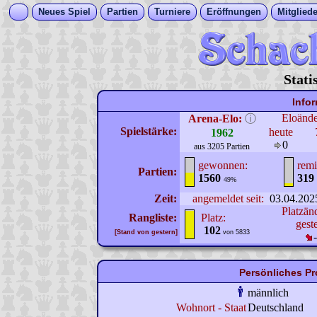
Neues Spiel
Partien
Turniere
Eröffnungen
Mitgliede
Stati
Info
Eloänd
Arena-Elo:
ⓘ
Spielstärke:
heute
1962
0
aus 3205 Partien
gewonnen:
remi
Partien:
1560
319
49%
Zeit:
angemeldet seit:
03.04.202
Platzän
Rangliste:
Platz:
gest
102
[Stand von gestern]
von 5833
Persönliches P
männlich
Wohnort - Staat
Deutschland