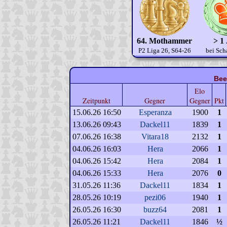
64. Mothammer
> 1
P2 Liga 26, S64-26
bei Sch
Bee
Elo
Zeitpunkt
Gegner
Gegner
Pkt
15.06.26 16:50
Esperanza
1900
1
13.06.26 09:43
Dackel11
1839
1
07.06.26 16:38
Vitara18
2132
1
04.06.26 16:03
Hera
2066
1
04.06.26 15:42
Hera
2084
1
04.06.26 15:33
Hera
2076
0
31.05.26 11:36
Dackel11
1834
1
28.05.26 10:19
pezi06
1940
1
26.05.26 16:30
buzz64
2081
1
26.05.26 11:21
Dackel11
1846
½