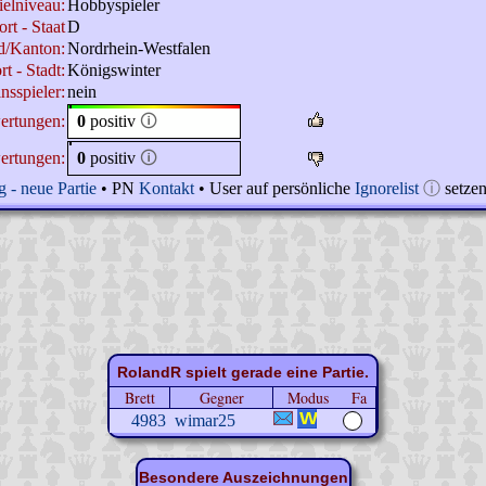
ielniveau:
Hobbyspieler
rt - Staat
D
d/Kanton:
Nordrhein-Westfalen
t - Stadt:
Königswinter
nsspieler:
nein
ertungen:
0
positiv
🛈
ertungen:
0
positiv
🛈
 - neue Partie
• PN
Kontakt
• User auf persönliche
Ignorelist
ⓘ
setze
RolandR spielt gerade eine Partie.
Brett
Gegner
Modus
Fa
4983
wimar25
Besondere Auszeichnungen