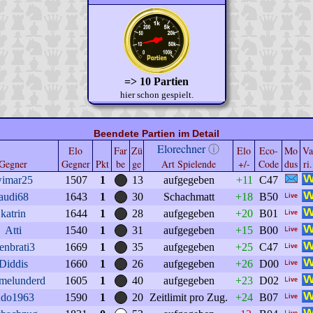
=> 10 Partien
hier schon gespielt.
Beendete Partien im Detail
Elorechner
ⓘ
Elo
Far
Zü
Elo
Eco-
Mo
Va
Gegner
Gegner
Pkt
be
ge
Art Spielende
+/-
Code
dus
ri.
imar25
1507
1
13
aufgegeben
+11
C47
audi68
1643
1
30
Schachmatt
+18
B50
katrin
1644
1
28
aufgegeben
+20
B01
Atti
1540
1
31
aufgegeben
+15
B00
senbrati3
1669
1
35
aufgegeben
+25
C47
Diddis
1660
1
26
aufgegeben
+26
D00
melunderd
1605
1
40
aufgegeben
+23
D02
do1963
1590
1
20
Zeitlimit pro Zug.
+24
B07