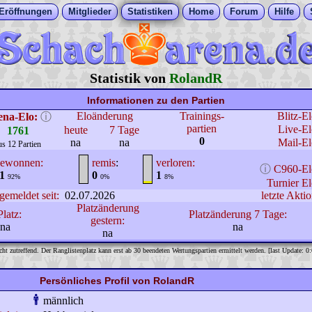
Eröffnungen
Mitglieder
Statistiken
Home
Forum
Hilfe
Statistik von
RolandR
Informationen zu den Partien
Eloänderung
Trainings-
Blitz-E
ena-Elo:
ⓘ
partien
Live-El
heute
7 Tage
1761
0
na
na
Mail-El
us 12 Partien
ewonnen:
remis
:
verloren:
ⓘ
C960-El
1
0
1
92%
0%
8%
Turnier El
gemeldet seit:
02.07.2026
letzte Aktio
Platzänderung
Platz:
Platzänderung 7 Tage:
gestern:
na
na
na
cht zutreffend. Der Ranglistenplatz kann erst ab 30 beendeten Wertungspartien ermittelt werden. [last Update: 0
Persönliches Profil von RolandR
männlich