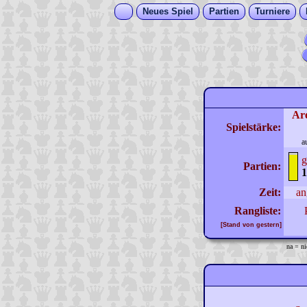
Neues Spiel
Partien
Turniere
Ar
Spielstärke:
a
g
Partien:
1
Zeit:
an
Rangliste:
[Stand von gestern]
na = ni