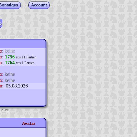
Sonstiges
Account
lo
:
keine
o
:
1756
aus 11 Partien
o
:
1764
aus 1 Partien
o:
keine
o:
keine
n:
05.08.2026
:02 Uhr]
Avatar