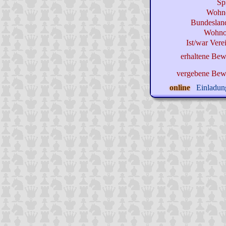
Sp
Wohno
Bundeslan
Wohnor
Ist/war Verei
erhaltene Bew
vergebene Bew
online
Einladung