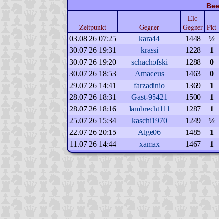
Bee
Elo
Zeitpunkt
Gegner
Gegner
Pkt
03.08.26 07:25
kara44
1448
½
30.07.26 19:31
krassi
1228
1
30.07.26 19:20
schachofski
1288
0
30.07.26 18:53
Amadeus
1463
0
29.07.26 14:41
farzadinio
1369
1
28.07.26 18:31
Gast-95421
1500
1
28.07.26 18:16
lambrecht111
1287
1
25.07.26 15:34
kaschi1970
1249
½
22.07.26 20:15
Alge06
1485
1
11.07.26 14:44
xamax
1467
1