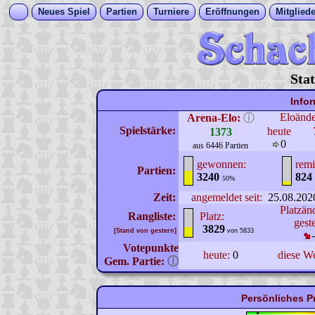
Neues Spiel
Partien
Turniere
Eröffnungen
Mitgliede
Sta
Info
Eloänd
Arena-Elo:
ⓘ
Spielstärke:
heute
1373
0
aus 6446 Partien
gewonnen:
remi
Partien:
3240
824
50%
Zeit:
angemeldet seit:
25.08.202
Platzän
Rangliste:
Platz:
gest
3829
[Stand von gestern]
von 5833
Votepunkte
heute:
0
diese W
Gem. Partie:
ⓘ
Persönliches P