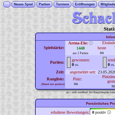
Neues Spiel
Partien
Turniere
Eröffnungen
Mitgliede
Stati
Info
Eloänd
Arena-Elo:
ⓘ
Spielstärke:
heute
1448
na
aus 2 Partien
gewonnen:
remi
Partien:
0
0
0%
0%
Zeit:
angemeldet seit:
23.05.202
Platzän
Rangliste:
Platz:
gest
na
[Stand von gestern]
n
na = nicht zutreffend. Der Ranglistenplatz kann
Persönliches Pr
erhaltene Bewertungen:
0
positiv
🛈