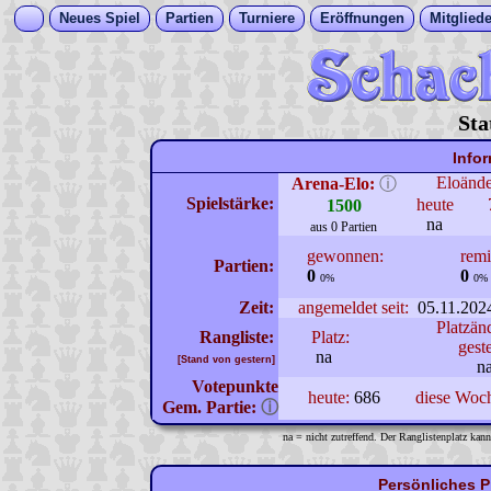
Neues Spiel
Partien
Turniere
Eröffnungen
Mitgliede
Sta
Info
Eloänd
Arena-Elo:
ⓘ
Spielstärke:
heute
1500
na
aus 0 Partien
gewonnen:
remi
Partien:
0
0
0%
0%
Zeit:
angemeldet seit:
05.11.202
Platzän
Rangliste:
Platz:
gest
na
[Stand von gestern]
n
Votepunkte
heute:
686
diese Woc
Gem. Partie:
ⓘ
na = nicht zutreffend. Der Ranglistenplatz kann
Persönliches P