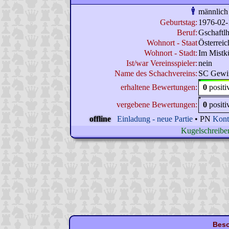
männlich
Geburtstag:
1976-02-
Beruf:
Gschaftl
Wohnort - Staat
Österreic
Wohnort - Stadt:
Im Mistk
Ist/war Vereinsspieler:
nein
Name des Schachvereins:
SC Gewi
erhaltene Bewertungen:
0
posit
vergebene Bewertungen:
0
posit
offline
Einladung - neue Partie
• PN
Kont
Kugelschreiber
Beso