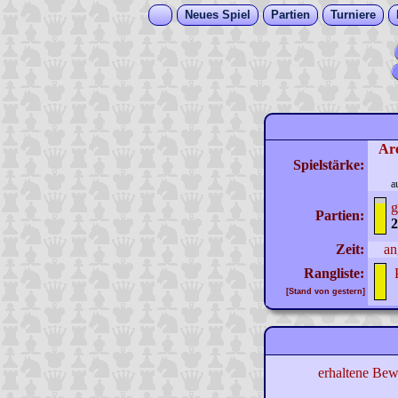
Neues Spiel
Partien
Turniere
Ar
Spielstärke:
a
g
Partien:
2
Zeit:
an
Rangliste:
[Stand von gestern]
erhaltene Bew