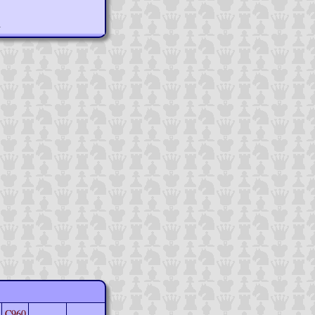
n
C960