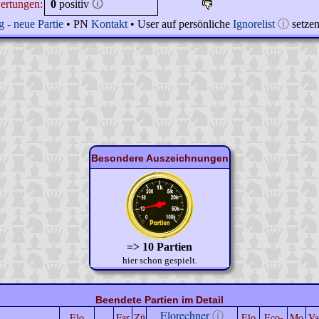
ertungen:
0
positiv
🛈
 - neue Partie
• PN
Kontakt
• User auf persönliche
Ignorelist
ⓘ
setze
Besondere Auszeichnungen
=> 10 Partien
hier schon gespielt.
Beendete Partien im Detail
Elorechner
ⓘ
Elo
Far
Zü
Elo
Eco-
Mo
Va