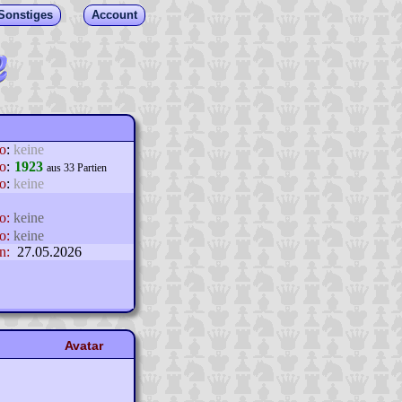
Sonstiges
Account
lo
:
keine
o
:
1923
aus 33 Partien
o
:
keine
o:
keine
o:
keine
n:
27.05.2026
Avatar