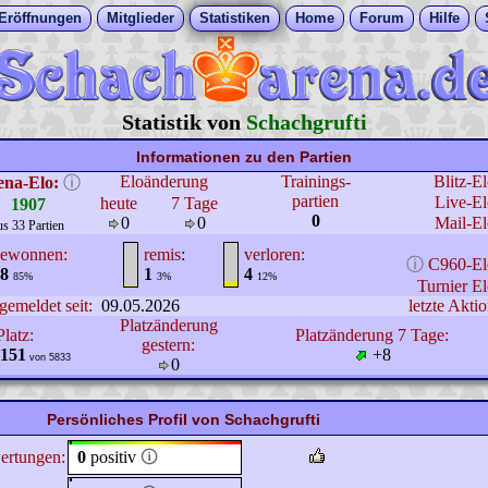
Eröffnungen
Mitglieder
Statistiken
Home
Forum
Hilfe
Statistik von
Schachgrufti
Informationen zu den Partien
Eloänderung
Trainings-
Blitz-E
ena-Elo:
ⓘ
partien
Live-El
heute
7 Tage
1907
0
0
0
Mail-El
us 33 Partien
ewonnen:
remis
:
verloren:
ⓘ
C960-El
8
1
4
85%
3%
12%
Turnier El
gemeldet seit:
09.05.2026
letzte Aktio
Platzänderung
Platz:
Platzänderung 7 Tage:
gestern:
151
+8
von 5833
0
Persönliches Profil von Schachgrufti
ertungen:
0
positiv
🛈