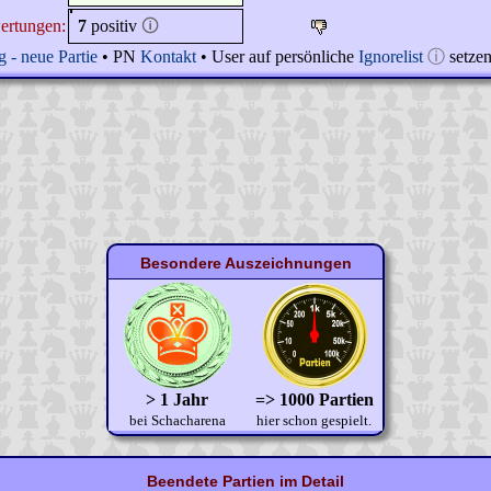
ertungen:
7
positiv
🛈
 - neue Partie
• PN
Kontakt
• User auf persönliche
Ignorelist
ⓘ
setze
Besondere Auszeichnungen
> 1 Jahr
=> 1000 Partien
bei Schacharena
hier schon gespielt.
Beendete Partien im Detail