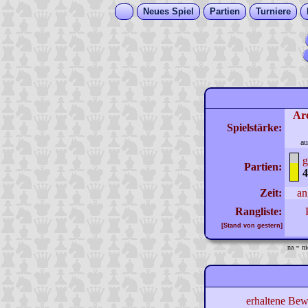
Neues Spiel
Partien
Turniere
Ar
Spielstärke:
au
g
Partien:
4
Zeit:
an
Rangliste:
[Stand von gestern]
na = ni
erhaltene Bew