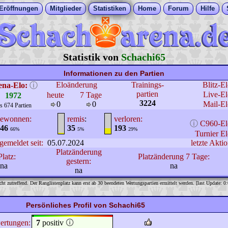
Eröffnungen
Mitglieder
Statistiken
Home
Forum
Hilfe
Statistik von
Schachi65
Informationen zu den Partien
Eloänderung
Trainings-
Blitz-E
ena-Elo:
ⓘ
partien
Live-El
heute
7 Tage
1972
3224
0
0
Mail-El
s 674 Partien
ewonnen:
remis
:
verloren:
ⓘ
C960-El
46
35
193
66%
5%
29%
Turnier El
gemeldet seit:
05.07.2024
letzte Aktio
Platzänderung
Platz:
Platzänderung 7 Tage:
gestern:
na
na
na
cht zutreffend. Der Ranglistenplatz kann erst ab 30 beendeten Wertungspartien ermittelt werden. [last Update: 0
Persönliches Profil von Schachi65
ertungen:
7
positiv
🛈