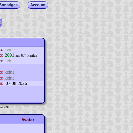
Sonstiges
Account
lo
:
keine
o
:
2001
aus 674 Partien
o
:
keine
o:
keine
o:
keine
n:
07.08.2026
:02 Uhr]
Avatar