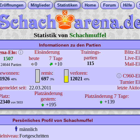
Eröffnungen
Mitglieder
Statistiken
Home
Forum
Hilfe
Statistik von
Schachmuffel
Informationen zu den Partien
Eloänderung
Trainings-
Blitz-E
ena-Elo:
ⓘ
partien
Live-El
heute
7 Tage
1507
115
0
+10
Mail-El
 24644 Partien
ewonnen:
remis
:
verloren:
ⓘ
C960-El
1926
697
12021
48%
3%
49%
Turnier El
gemeldet seit:
22.03.2011
letzte Aktio
Platzänderung
Platz:
Platzänderung 7 Tage:
gestern:
2340
+139
von 5833
+195
Persönliches Profil von Schachmuffel
männlich
ielniveau:
Fortgeschritten