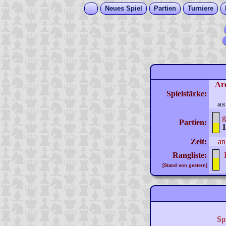
Neues Spiel
Partien
Turniere
Ar
Spielstärke:
aus
g
Partien:
1
Zeit:
an
Rangliste:
[Stand von gestern]
Sp