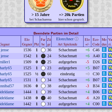
> 15 Jahre
=> 20k Partien
bei Schacharena
hier schon gespielt.
Beendete Partien im Detail
Elorechner
ⓘ
Elo
Far
Zü
Elo
Eco-
Mo
Va
Gegner
Gegner
Pkt
be
ge
Art Spielende
+/-
Code
dus
ri.
jense
1536
1
36
Schachmatt
+6
C46
jense
1542
1
24
Schachmatt
+6
A40
miller1
1509
0
25
aufgegeben
-5
D26
harly65
1525
1
23
aufgegeben
+5
B07
harly65
1525
½
60
eindeutig
+0
C30
harly65
1531
1
34
Schachmatt
+6
B07
nnibal57
1636
0
38
aufgegeben
-3
B34
deldame
1444
1
39
Schachmatt
+4
B06
deldame
1438
0
40
Schachmatt
-6
A20
deldame
1442
1
31
aufgegeben
+4
C00