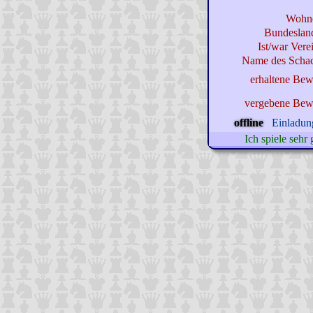
Wohno
Bundeslan
Ist/war Verei
Name des Schac
erhaltene Bew
vergebene Bew
offline
Einladung
Ich spiele seh