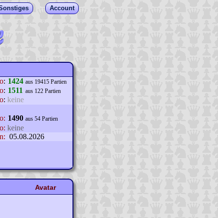
Sonstiges
Account
lo
:
1424
aus 19415 Partien
o
:
1511
aus 122 Partien
o
:
keine
o:
1490
aus 54 Partien
o:
keine
n:
05.08.2026
Avatar