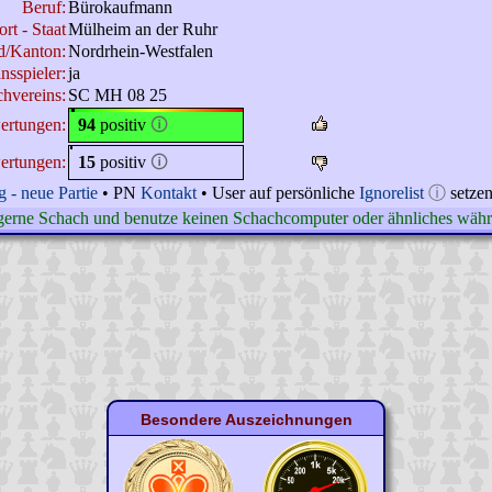
Beruf:
Bürokaufmann
rt - Staat
Mülheim an der Ruhr
d/Kanton:
Nordrhein-Westfalen
nsspieler:
ja
hvereins:
SC MH 08 25
ertungen:
94
positiv
🛈
ertungen:
15
positiv
🛈
 - neue Partie
• PN
Kontakt
• User auf persönliche
Ignorelist
ⓘ
setze
r gerne Schach und benutze keinen Schachcomputer oder ähnliches währe
Besondere Auszeichnungen