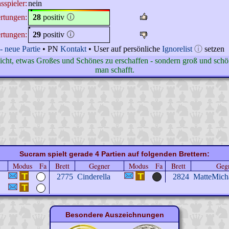
sspieler:
nein
rtungen:
28
positiv
🛈
rtungen:
29
positiv
🛈
- neue Partie
• PN
Kontakt
• User auf persönliche
Ignorelist
ⓘ
setzen
nicht, etwas Großes und Schönes zu erschaffen - sondern groß und schö
man schafft.
Sucram spielt gerade 4 Partien auf folgenden Brettern:
Modus
Fa
Brett
Gegner
Modus
Fa
Brett
Geg
2775
Cinderella
2824
MatteMich
Besondere Auszeichnungen