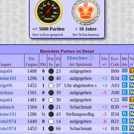
=> 5000 Partien
> 10 Jahre
hier schon gespielt.
bei Schacharena
Beendete Partien im Detail
Elorechner
ⓘ
Elo
Far
Zü
Elo
Eco-
Mo
Va
Gegner
Gegner
Pkt
be
ge
Art Spielende
+/-
Code
dus
ri.
maja64
1488
0
23
aufgegeben
B00
toine101
1296
1
40
aufgegeben
+2
B34
Alge06
1452
1
37
Uhr abgelaufen s
+4
A03
lterhase
1501
0
39
aufgegeben
-5
A00
maja64
1481
0
30
aufgegeben
C22
ndrasch
1504
1
21
Schachmatt
+5
B30
toine101
1286
½
43
Stellungswdhg.
-3
B34
oria1974
1449
0
14
aufgegeben
-6
B21
oria1974
1453
1
66
Schachmatt
+4
B20