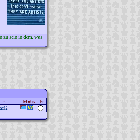
n zu sein in dem, was
ner
Modus
Fa
ael2