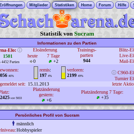
Eröffnungen
Mitglieder
Statistiken
Home
Forum
Hilfe
Statistik von
Sucram
Informationen zu den Partien
Eloänderung
Trainings-
Blitz-E
ena-Elo:
ⓘ
partien
Live-El
heute
7 Tage
1501
944
0
+2
Mail-El
s 4452 Partien
ewonnen:
remis
:
verloren:
ⓘ
C960-El
056
197
2199
46%
4%
49%
Turnier El
gemeldet seit:
15.11.2013
letzte Aktio
Platzänderung
Platz:
Platzänderung 7 Tage:
gestern:
2425
+35
von 5833
+6
Persönliches Profil von Sucram
männlich
elniveau:
Hobbyspieler