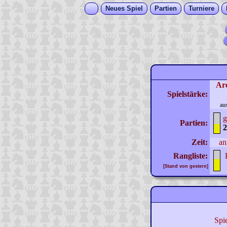
Neues Spiel
Partien
Turniere
Ar
Spielstärke:
au
g
Partien:
2
Zeit:
an
Rangliste:
[Stand von gestern]
Spi