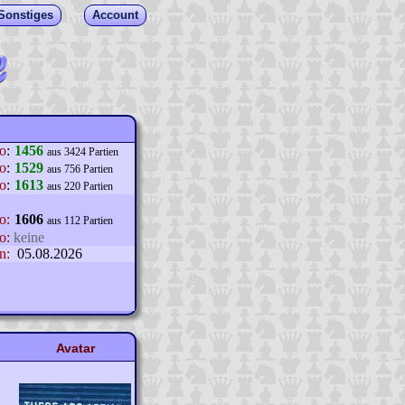
Sonstiges
Account
lo
:
1456
aus 3424 Partien
o
:
1529
aus 756 Partien
o
:
1613
aus 220 Partien
o:
1606
aus 112 Partien
o:
keine
n:
05.08.2026
Avatar