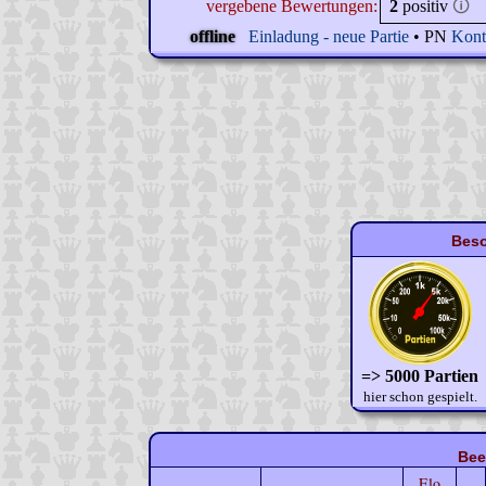
vergebene Bewertungen:
2
positiv
🛈
offline
Einladung - neue Partie
• PN
Kont
Beso
=> 5000 Partien
hier schon gespielt.
Bee
Elo