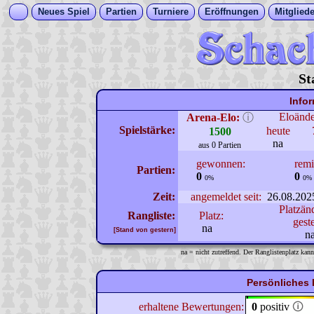
Neues Spiel
Partien
Turniere
Eröffnungen
Mitgliede
St
Info
Eloänd
Arena-Elo:
ⓘ
Spielstärke:
heute
1500
na
aus 0 Partien
gewonnen:
remi
Partien:
0
0
0%
0%
Zeit:
angemeldet seit:
26.08.202
Platzän
Rangliste:
Platz:
gest
na
[Stand von gestern]
n
na = nicht zutreffend. Der Ranglistenplatz kann
Persönliches 
erhaltene Bewertungen:
0
positiv
🛈