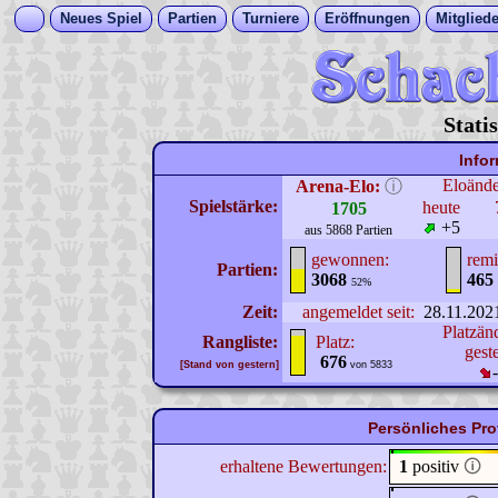
Neues Spiel
Partien
Turniere
Eröffnungen
Mitgliede
Stati
Info
Eloänd
Arena-Elo:
ⓘ
Spielstärke:
heute
1705
+5
aus 5868 Partien
gewonnen:
remi
Partien:
3068
465
52%
Zeit:
angemeldet seit:
28.11.202
Platzän
Rangliste:
Platz:
gest
676
[Stand von gestern]
von 5833
Persönliches Pr
erhaltene Bewertungen:
1
positiv
🛈