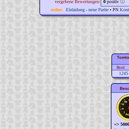
vergebene Bewertungen:
0
positiv
🛈
online
Einladung - neue Partie
• PN
Kont
Tomto
Brett
1245
Beso
=> 5000