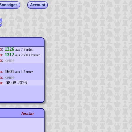
Sonstiges
Account
lo
:
1326
aus 7 Partien
o
:
1312
aus 23863 Partien
o
:
keine
o:
1601
aus 1 Partien
o:
keine
n:
08.08.2026
Avatar