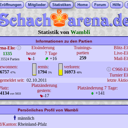
Eröffnungen
Mitglieder
Statistiken
Home
Forum
Hilfe
Statistik von
Wambli
Informationen zu den Partien
Eloänderung
Trainings-
Blitz-E
ena-Elo:
ⓘ
partien
Live-El
heute
7 Tage
1335
259
-1
+16
Mail-El
 35524 Partien
ewonnen:
remis
:
verloren:
ⓘ
C960-El
6757
1794
16973
47%
5%
48%
Turnier El
gemeldet seit:
02.10.2011
letzte Aktio
Platzänderung
Platz:
Platzänderung 7 Tage:
gestern:
4134
+141
von 5833
-17
Persönliches Profil von Wambli
männlich
d/Kanton:
Rheinland-Pfalz