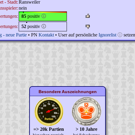
t - Stadt:
Ransweiler
nsspieler:
nein
ertungen:
85
positiv
🛈
ertungen:
52
positiv
🛈
 - neue Partie
• PN
Kontakt
• User auf persönliche
Ignorelist
ⓘ
setze
Besondere Auszeichnungen
=> 20k Partien
> 10 Jahre
hier schon gespielt.
bei Schacharena