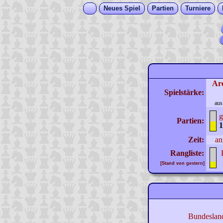
Neues Spiel
Partien
Turniere
Ar
Spielstärke:
aus
g
Partien:
1
Zeit:
an
Rangliste:
[Stand von gestern]
Bundeslan