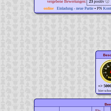
vergebene Bewertungen:
23
positiv
🛈
online
Einladung - neue Partie
• PN
Kont
Beso
=> 5000
hier scho
Bee
Elo