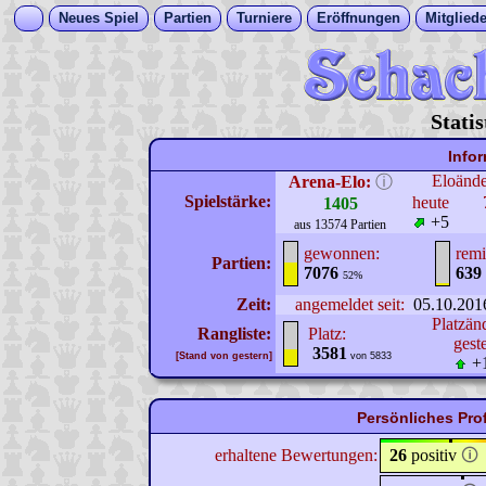
Neues Spiel
Partien
Turniere
Eröffnungen
Mitgliede
Stati
Info
Eloänd
Arena-Elo:
ⓘ
Spielstärke:
heute
1405
+5
aus 13574 Partien
gewonnen:
remi
Partien:
7076
639
52%
Zeit:
angemeldet seit:
05.10.201
Platzän
Rangliste:
Platz:
gest
3581
[Stand von gestern]
von 5833
+
Persönliches Pro
erhaltene Bewertungen:
26
positiv
🛈