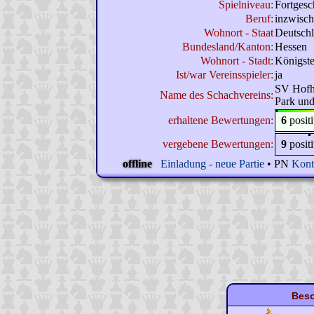
Spielniveau:
Fortgesc
Beruf:
inzwisch
Wohnort - Staat
Deutschl
Bundesland/Kanton:
Hessen
Wohnort - Stadt:
Königste
Ist/war Vereinsspieler:
ja
SV Hofh
Name des Schachvereins:
Park und
erhaltene Bewertungen:
6
posit
vergebene Bewertungen:
9
posit
offline
Einladung - neue Partie
• PN
Kont
Beso