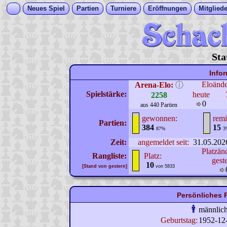
Neues Spiel
Partien
Turniere
Eröffnungen
Mitgliede
Sta
Info
Eloänd
Arena-Elo:
ⓘ
Spielstärke:
heute
2258
0
aus 440 Partien
gewonnen:
remi
Partien:
384
15
87%
3
Zeit:
angemeldet seit:
31.05.202
Platzän
Rangliste:
Platz:
gest
10
[Stand von gestern]
von 5833
Persönliches P
männlic
Geburtstag:
1952-12