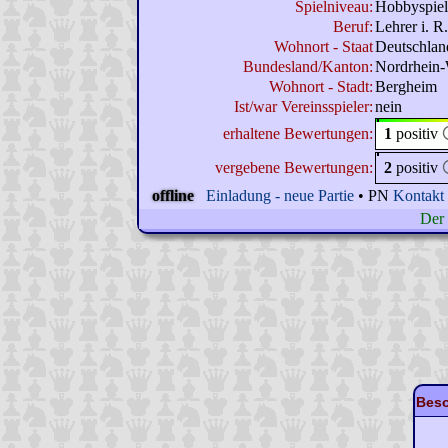
Spielniveau:
Hobbyspiel
Beruf:
Lehrer i. R.
Wohnort - Staat
Deutschlan
Bundesland/Kanton:
Nordrhein-
Wohnort - Stadt:
Bergheim
Ist/war Vereinsspieler:
nein
erhaltene Bewertungen:
1
positiv
vergebene Bewertungen:
2
positiv
offline
Einladung - neue Partie
• PN
Kontakt
Der 
Beso