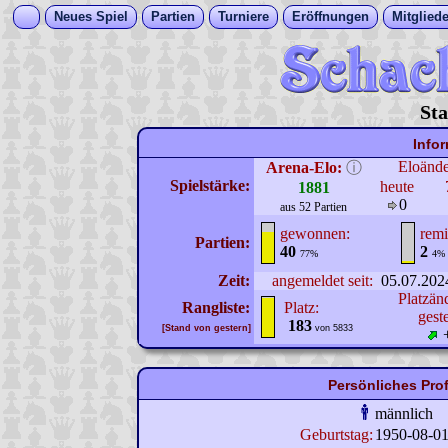
Neues Spiel
Partien
Turniere
Eröffnungen
Mitgliede
Sta
Info
Eloänd
Arena-Elo:
ⓘ
Spielstärke:
heute
1881
0
aus 52 Partien
gewonnen:
remi
Partien:
40
2
77%
4%
Zeit:
angemeldet seit:
05.07.202
Platzän
Rangliste:
Platz:
gest
183
[Stand von gestern]
von 5833
Persönliches Prof
männlich
Geburtstag:
1950-08-0