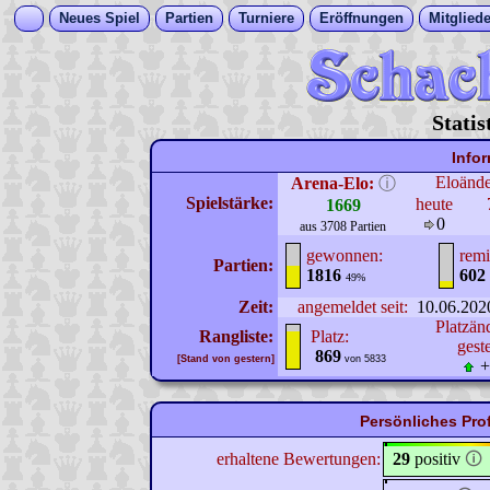
Neues Spiel
Partien
Turniere
Eröffnungen
Mitgliede
Statis
Info
Eloänd
Arena-Elo:
ⓘ
Spielstärke:
heute
1669
0
aus 3708 Partien
gewonnen:
remi
Partien:
1816
602
49%
Zeit:
angemeldet seit:
10.06.202
Platzän
Rangliste:
Platz:
gest
869
[Stand von gestern]
von 5833
+
Persönliches Pro
erhaltene Bewertungen:
29
positiv
🛈