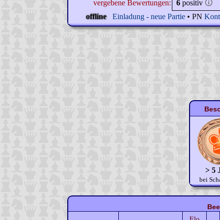
vergebene Bewertungen:
6
positiv
🛈
offline
Einladung - neue Partie
• PN
Kont
Beso
> 5 
bei Sch
Bee
Elo