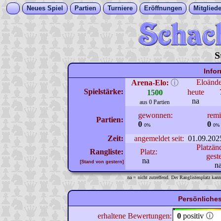
Neues Spiel
Partien
Turniere
Eröffnungen
Mitgliede
S
Info
Eloänd
Arena-Elo:
ⓘ
Spielstärke:
heute
1500
na
aus 0 Partien
gewonnen:
remi
Partien:
0
0
0%
0%
Zeit:
angemeldet seit:
01.09.202
Platzän
Rangliste:
Platz:
gest
na
[Stand von gestern]
n
na = nicht zutreffend. Der Ranglistenplatz kann
Persönliches
erhaltene Bewertungen:
0
positiv
🛈