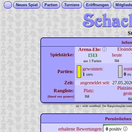
Neues Spiel
Partien
Turniere
Eröffnungen
Mitgliede
S
Info
Eloänd
Arena-Elo:
ⓘ
Spielstärke:
heute
1513
na
aus 1 Partien
gewonnen:
remi
Partien:
1
0
100%
0%
Zeit:
angemeldet seit:
27.05.202
Platzän
Rangliste:
Platz:
gest
na
[Stand von gestern]
n
na = nicht zutreffend. Der Ranglistenplatz kann
Persönliches
erhaltene Bewertungen:
0
positiv
🛈