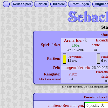
Neues Spiel
Partien
Turniere
Eröffnungen
Mitgliede
Sta
Info
Eloänd
Arena-Elo:
ⓘ
Spielstärke:
heute
1662
na
aus 17 Partien
gewonnen:
remi
Partien:
14
0
82%
0%
Zeit:
angemeldet seit:
26.09.202
Platzän
Rangliste:
Platz:
gest
na
[Stand von gestern]
n
na = nicht zutreffend. Der Ranglistenplatz kann
Persönliches P
erhaltene Bewertungen:
0
positiv
🛈