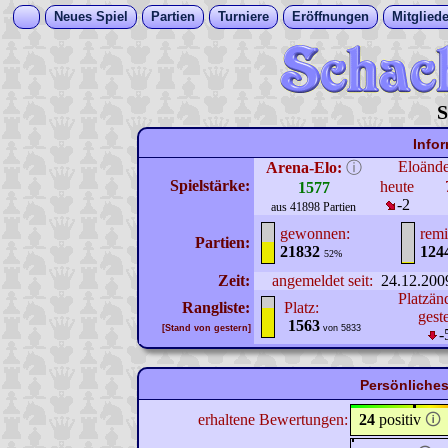
Neues Spiel
Partien
Turniere
Eröffnungen
Mitgliede
S
Info
Eloänd
Arena-Elo:
ⓘ
Spielstärke:
heute
1577
-2
aus 41898 Partien
gewonnen:
remi
Partien:
21832
124
52%
Zeit:
angemeldet seit:
24.12.200
Platzän
Rangliste:
Platz:
gest
1563
[Stand von gestern]
von 5833
-
Persönliches
erhaltene Bewertungen:
24
positiv
🛈