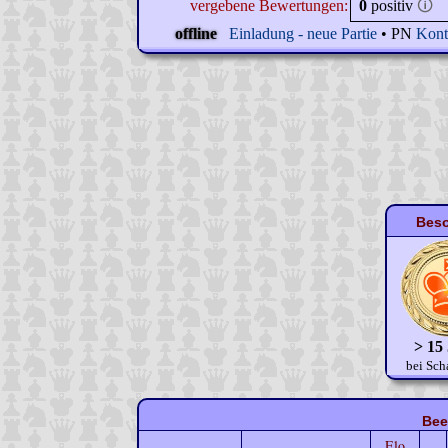
vergebene Bewertungen:
0
positiv
🛈
offline
Einladung - neue Partie
• PN
Kont
Beso
> 15
bei Sch
Bee
Elo