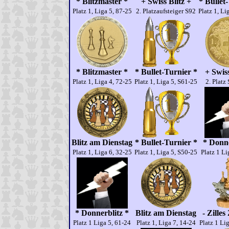
* Blitzmaster *
+ Swiss Blitz +
* Bullet
Platz 1, Liga 5, 87-25
2. Platzaufsteiger S92
Platz 1, Li
* Blitzmaster *
* Bullet-Turnier *
+ Swiss
Platz 1, Liga 4, 72-25
Platz 1, Liga 5, S61-25
2. Platz
Blitz am Dienstag
* Bullet-Turnier *
* Donne
Platz 1, Liga 6, 32-25
Platz 1, Liga 5, S50-25
Platz 1 Li
* Donnerblitz *
Blitz am Dienstag
- Zilles
Platz 1 Liga 5, 61-24
Platz 1, Liga 7, 14-24
Platz 1 Li