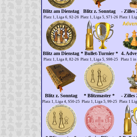
Blitz am Dienstag
Blitz z. Sonntag
- Zilles
Platz 1, Liga 6, 92-26
Platz 1, Liga 5, S71-26
Platz 1 Li
Blitz am Dienstag
* Bullet-Turnier *
4. Adve
Platz 1, Liga 8, 82-26
Platz 1, Liga 5, S98-25
Platz 1 in
Blitz z. Sonntag
* Blitzmaster *
- Zilles
Platz 1, Liga 4, S50-25
Platz 1, Liga 5, 99-25
Platz 1 Li