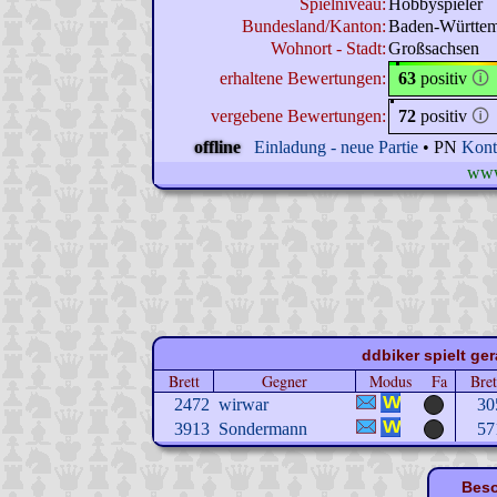
Spielniveau:
Hobbyspieler
Bundesland/Kanton:
Baden-Württe
Wohnort - Stadt:
Großsachsen
erhaltene Bewertungen:
63
positiv
🛈
vergebene Bewertungen:
72
positiv
🛈
offline
Einladung - neue Partie
• PN
Kont
www
ddbiker spielt ger
Brett
Gegner
Modus
Fa
Bret
2472
wirwar
30
3913
Sondermann
57
Beso