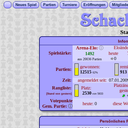
Neues Spiel
Partien
Turniere
Eröffnungen
Mitgliede
Sta
Info
Eloänd
Arena-Elo:
ⓘ
Spielstärke:
heute
1492
0
aus 20036 Partien
gewonnen:
remi
Partien:
12515
913
62%
Zeit:
angemeldet seit:
07.01.200
Platzän
Rangliste:
Platz:
gest
2530
[Stand von gestern]
von 5833
Votepunkte
heute:
0
diese W
Gem. Partie:
ⓘ
Persönliches P