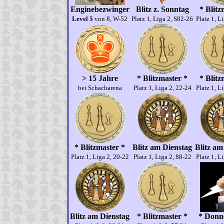
Enginebezwinger
Blitz z. Sonntag
* Blitz
Level 5
von 8, W-52
Platz 1, Liga 2, S82-26
Platz 1, L
> 15 Jahre
* Blitzmaster *
* Blitz
bei Schacharena
Platz 1, Liga 2, 22-24
Platz 1, L
* Blitzmaster *
Blitz am Dienstag
Blitz am
Platz 1, Liga 2, 20-22
Platz 1, Liga 2, 88-22
Platz 1, L
Blitz am Dienstag
* Blitzmaster *
* Donne