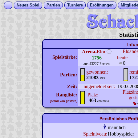
Neues Spiel
Partien
Turniere
Eröffnungen
Mitgliede
Statis
Info
Eloänd
Arena-Elo:
ⓘ
Spielstärke:
heute
1756
0
aus 43227 Partien
gewonnen:
remi
Partien:
21083
172
49%
Zeit:
angemeldet seit:
19.03.200
Platzän
Rangliste:
Platz:
gest
463
[Stand von gestern]
von 5833
Persönliches Prof
männlich
Spielniveau:
Hobbyspieler