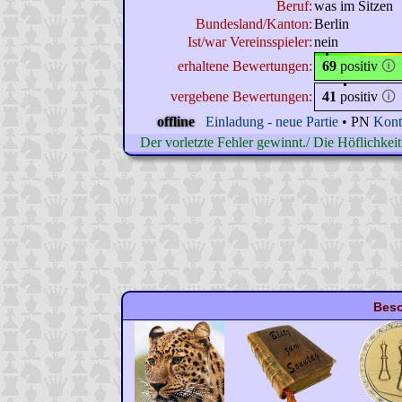
Beruf:
was im Sitzen
Bundesland/Kanton:
Berlin
Ist/war Vereinsspieler:
nein
erhaltene Bewertungen:
69
positiv
🛈
vergebene Bewertungen:
41
positiv
🛈
offline
Einladung - neue Partie
• PN
Kont
Der vorletzte Fehler gewinnt./ Die Höflichkei
Beso