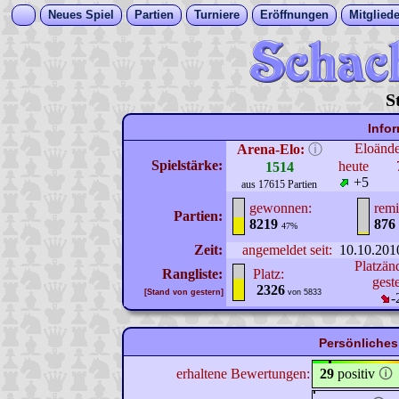
Neues Spiel
Partien
Turniere
Eröffnungen
Mitgliede
S
Info
Eloänd
Arena-Elo:
ⓘ
Spielstärke:
heute
1514
+5
aus 17615 Partien
gewonnen:
remi
Partien:
8219
876
47%
Zeit:
angemeldet seit:
10.10.201
Platzän
Rangliste:
Platz:
gest
2326
[Stand von gestern]
von 5833
-
Persönliches 
erhaltene Bewertungen:
29
positiv
🛈