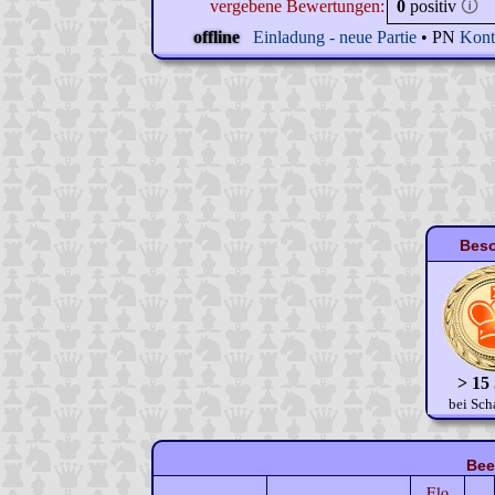
vergebene Bewertungen:
0
positiv
🛈
offline
Einladung - neue Partie
• PN
Kont
Beso
> 15
bei Sch
Bee
Elo