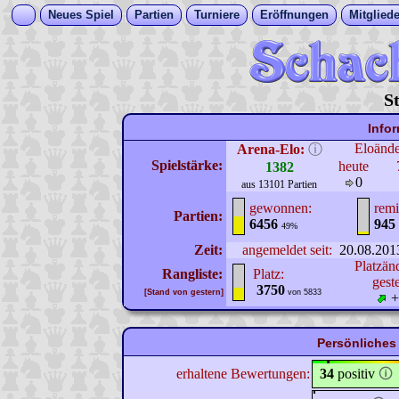
Neues Spiel
Partien
Turniere
Eröffnungen
Mitgliede
S
Info
Eloänd
Arena-Elo:
ⓘ
Spielstärke:
heute
1382
0
aus 13101 Partien
gewonnen:
remi
Partien:
6456
945
49%
Zeit:
angemeldet seit:
20.08.201
Platzän
Rangliste:
Platz:
gest
3750
[Stand von gestern]
von 5833
+
Persönliches 
erhaltene Bewertungen:
34
positiv
🛈