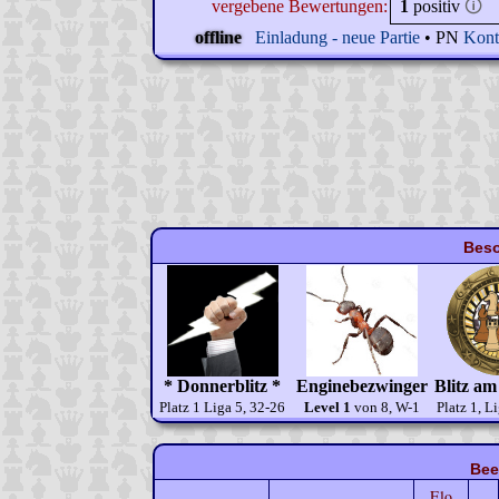
vergebene Bewertungen:
1
positiv
🛈
offline
Einladung - neue Partie
• PN
Kont
Beso
* Donnerblitz *
Enginebezwinger
Blitz am
Platz 1 Liga 5, 32-26
Level 1
von 8, W-1
Platz 1, L
Bee
Elo