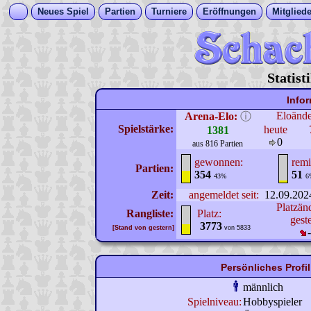
Neues Spiel
Partien
Turniere
Eröffnungen
Mitgliede
Statist
Info
Eloänd
Arena-Elo:
ⓘ
Spielstärke:
heute
1381
0
aus 816 Partien
gewonnen:
remi
Partien:
354
51
43%
6
Zeit:
angemeldet seit:
12.09.202
Platzän
Rangliste:
Platz:
gest
3773
[Stand von gestern]
von 5833
Persönliches Prof
männlich
Spielniveau:
Hobbyspieler