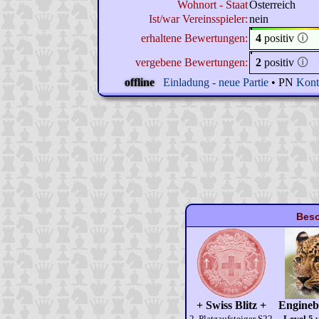
Wohnort - Staat
Österreich
Ist/war Vereinsspieler:
nein
erhaltene Bewertungen:
4
positiv
🛈
vergebene Bewertungen:
2
positiv
🛈
offline
Einladung - neue Partie
• PN
Kont
Beso
+ Swiss Blitz +
Engineb
2. Platzaufsteiger S22
Level 5
v