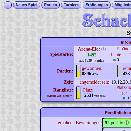
Neues Spiel
Partien
Turniere
Eröffnungen
Mitgliede
S
Info
Eloänd
Arena-Elo:
ⓘ
Spielstärke:
heute
1492
0
aus 19394 Partien
gewonnen:
remi
Partien:
8896
423
46%
Zeit:
angemeldet seit:
19.12.201
Platzän
Rangliste:
Platz:
gest
2531
[Stand von gestern]
von 5833
+
Persönliches 
erhaltene Bewertungen:
52
positiv
🛈