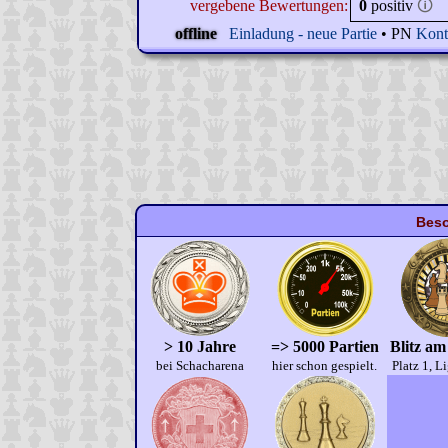
vergebene Bewertungen:
0
positiv
🛈
offline
Einladung - neue Partie
• PN
Kont
Beso
> 10 Jahre
=> 5000 Partien
Blitz am
bei Schacharena
hier schon gespielt.
Platz 1, L