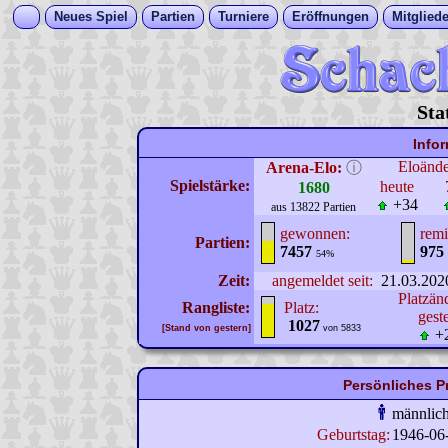
Neues Spiel
Partien
Turniere
Eröffnungen
Mitgliede
Sta
Info
Eloänd
Arena-Elo:
ⓘ
Spielstärke:
heute
1680
+34
aus 13822 Partien
gewonnen:
remi
Partien:
7457
975
54%
Zeit:
angemeldet seit:
21.03.202
Platzän
Rangliste:
Platz:
gest
1027
[Stand von gestern]
von 5833
+
Persönliches P
männlic
Geburtstag:
1946-06