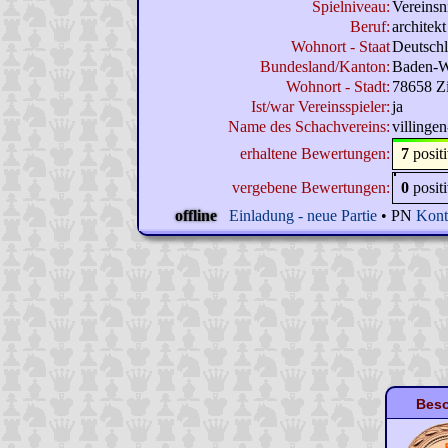
Spielniveau:
Vereinsn
Beruf:
architekt
Wohnort - Staat
Deutsch
Bundesland/Kanton:
Baden-W
Wohnort - Stadt:
78658 Z
Ist/war Vereinsspieler:
ja
Name des Schachvereins:
villinge
erhaltene Bewertungen:
7
posit
vergebene Bewertungen:
0
posit
offline
Einladung - neue Partie
• PN
Kont
Beso