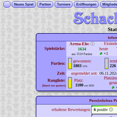
Neues Spiel
Partien
Turniere
Eröffnungen
Mitgliede
Stat
Info
Eloänd
Arena-Elo:
ⓘ
Spielstärke:
heute
1634
+1
aus 3510 Partien
gewonnen:
remi
Partien:
1803
226
51%
Zeit:
angemeldet seit:
06.11.202
Platzän
Rangliste:
Platz:
gest
1100
[Stand von gestern]
von 5833
Persönliches Pr
erhaltene Bewertungen:
6
positiv
🛈