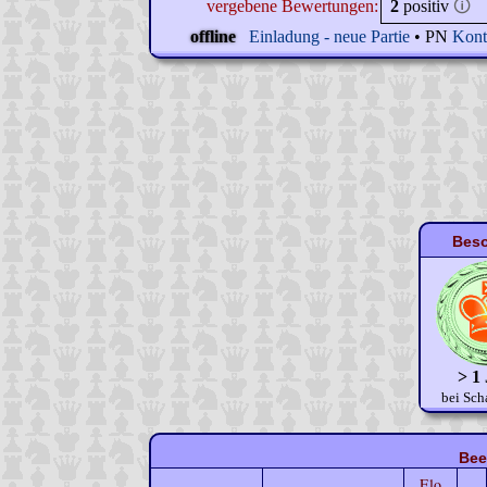
vergebene Bewertungen:
2
positiv
🛈
offline
Einladung - neue Partie
• PN
Kont
Beso
> 1
bei Sch
Bee
Elo