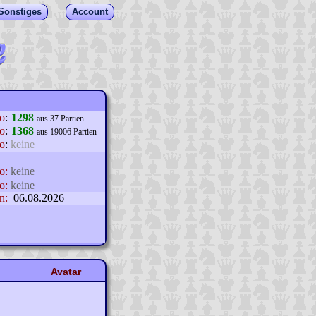
Sonstiges
Account
lo
:
1298
aus 37 Partien
o
:
1368
aus 19006 Partien
o
:
keine
o:
keine
o:
keine
n:
06.08.2026
Avatar