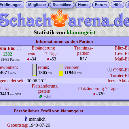
Eröffnungen
Mitglieder
Statistiken
Home
Forum
Hilfe
Statistik von
klammgeist
Informationen zu den Partien
Eloänderung
Trainings-
Blitz-E
ena-Elo:
ⓘ
partien
Live-El
heute
7 Tage
1382
847
-34
-63
Mail-El
 28482 Partien
ewonnen:
remis
:
verloren:
ⓘ
C960-El
4671
1865
11946
52%
7%
42%
Turnier El
gemeldet seit:
30.06.2011
letzte Aktio
Platzänderung
Platz:
Platzänderung 7 Tage:
gestern:
3413
-320
von 5833
+33
Persönliches Profil von klammgeist
männlich
Geburtstag:
1940-07-26