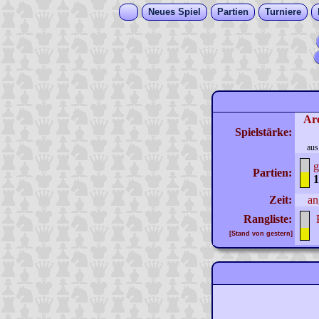
Neues Spiel
Partien
Turniere
Ar
Spielstärke:
aus
g
Partien:
1
Zeit:
an
Rangliste:
[Stand von gestern]