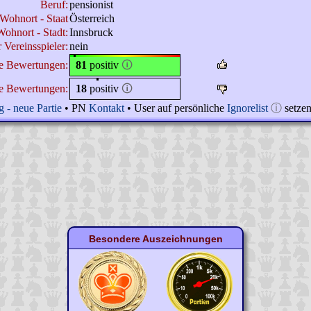
Beruf:
pensionist
Wohnort - Staat
Österreich
Wohnort - Stadt:
Innsbruck
r Vereinsspieler:
nein
ne Bewertungen:
81
positiv
🛈
e Bewertungen:
18
positiv
🛈
 - neue Partie
• PN
Kontakt
• User auf persönliche
Ignorelist
ⓘ
setze
Besondere Auszeichnungen