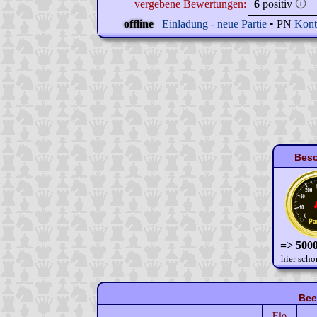
vergebene Bewertungen:
6
positiv
🛈
offline
Einladung - neue Partie
• PN
Kont
Beso
=> 5000
hier scho
Bee
Elo