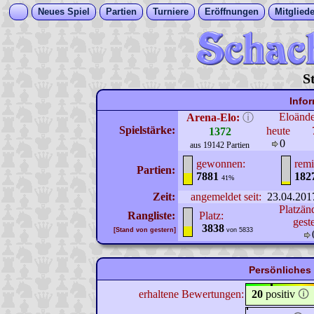
Neues Spiel
Partien
Turniere
Eröffnungen
Mitgliede
S
Info
Eloänd
Arena-Elo:
ⓘ
Spielstärke:
heute
1372
0
aus 19142 Partien
gewonnen:
remi
Partien:
7881
182
41%
Zeit:
angemeldet seit:
23.04.201
Platzän
Rangliste:
Platz:
gest
3838
[Stand von gestern]
von 5833
Persönliches 
erhaltene Bewertungen:
20
positiv
🛈