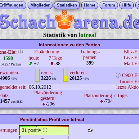
Eröffnungen
Mitglieder
Statistiken
Home
Forum
Hilfe
Statistik von
lotreal
Informationen zu den Partien
Eloänderung
Trainings-
Blitz-E
ena-Elo:
ⓘ
partien
Live-El
heute
7 Tage
1598
399
+7
-88
Mail-El
 54257 Partien
ewonnen:
remis
:
verloren:
ⓘ
C960-El
4906
3226
26125
46%
6%
48%
Turnier El
gemeldet seit:
06.10.2012
letzte Aktio
Platzänderung
Platz:
Platzänderung 7 Tage:
gestern:
1457
-704
von 5833
-296
Persönliches Profil von lotreal
ertungen:
31
positiv
🛈