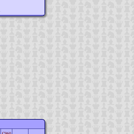
n
C960