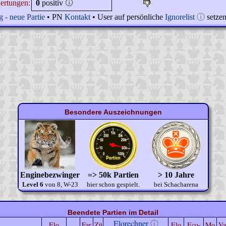
ertungen:
0
positiv
🛈
 - neue Partie
• PN
Kontakt
• User auf persönliche
Ignorelist
ⓘ
setze
Besondere Auszeichnungen
Enginebezwinger
=> 50k Partien
> 10 Jahre
Level 6
von 8, W-23
hier schon gespielt.
bei Schacharena
Beendete Partien im Detail
Elorechner
ⓘ
Elo
Far
Zü
Elo
Eco-
Mo
Va