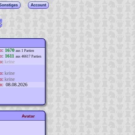
Sonstiges
Account
lo
:
1670
aus 1 Partien
o
:
1611
aus 46617 Partien
o
:
keine
o:
keine
o:
keine
n:
08.08.2026
Avatar