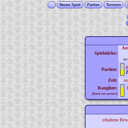
Neues Spiel
Partien
Turniere
Ar
Spielstärke:
aus
g
Partien:
2
Zeit:
an
Rangliste:
[Stand von gestern]
erhaltene Bew