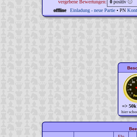
vergebene Bewertungen:
0
positiv
🛈
offline
Einladung - neue Partie
• PN
Kont
Beso
=> 50k
hier scho
Bee
Elo