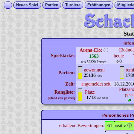
Neues Spiel
Partien
Turniere
Eröffnungen
Mitgliede
Stat
Info
Eloänd
Arena-Elo:
ⓘ
Spielstärke:
heute
1563
0
aus 52320 Partien
gewonnen:
remi
Partien:
25136
178
48%
Zeit:
angemeldet seit:
18.12.201
Platzän
Rangliste:
Platz:
gest
1713
[Stand von gestern]
von 5833
Persönliches Pr
erhaltene Bewertungen:
61
positiv
🛈