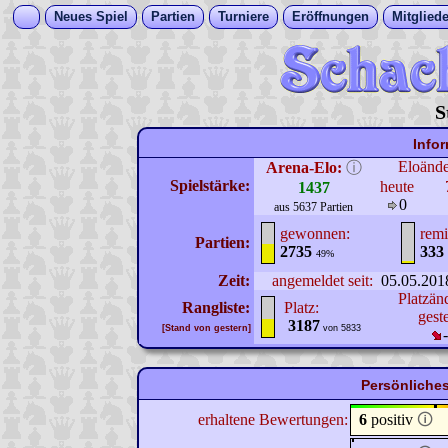
Neues Spiel
Partien
Turniere
Eröffnungen
Mitgliede
S
Info
Eloänd
Arena-Elo:
ⓘ
Spielstärke:
heute
1437
0
aus 5637 Partien
gewonnen:
remi
Partien:
2735
333
49%
Zeit:
angemeldet seit:
05.05.201
Platzän
Rangliste:
Platz:
gest
3187
[Stand von gestern]
von 5833
Persönliches
erhaltene Bewertungen:
6
positiv
🛈