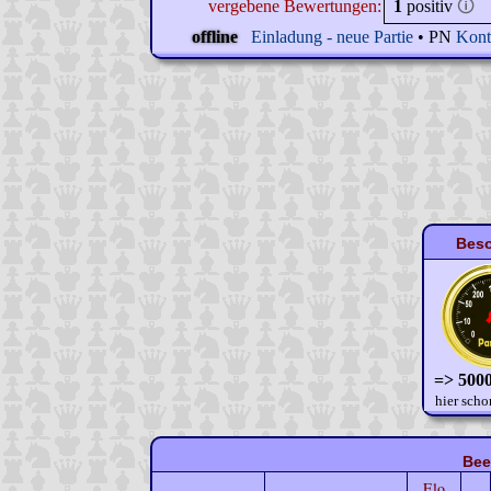
vergebene Bewertungen:
1
positiv
🛈
offline
Einladung - neue Partie
• PN
Kont
Beso
=> 5000
hier scho
Bee
Elo